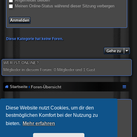
Angemeldet bleiben
Meinen Online-Status während dieser Sitzung verbergen
Diese Kategorie hat keine Foren.
Gehe zu
WER IST ONLINE?
Mitglieder in diesem Forum: 0 Mitglieder und 1 Gast
Startseite
Foren-Übersicht
Views gesamt
: 67,465,369
Diese Website nutzt Cookies, um dir den
Powered by
phpBB
® Forum Software © phpBB Limited
bestmöglichen Komfort bei der Nutzung zu
Deutsche Übersetzung durch
phpBB.de
bieten.
Mehr erfahren
Breizh Chart Erweiterung V1.4.0 durch
Sylver35
Sandras-Quiz © 2019 by
Arcade-Zockerbande