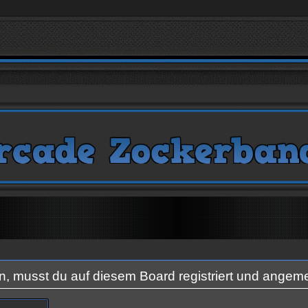
 musst du auf diesem Board registriert und angeme