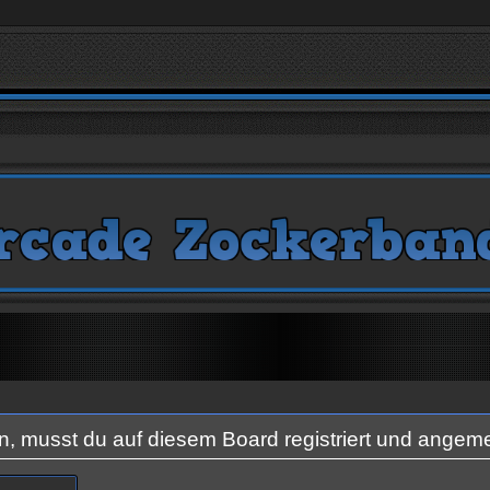
 musst du auf diesem Board registriert und angeme