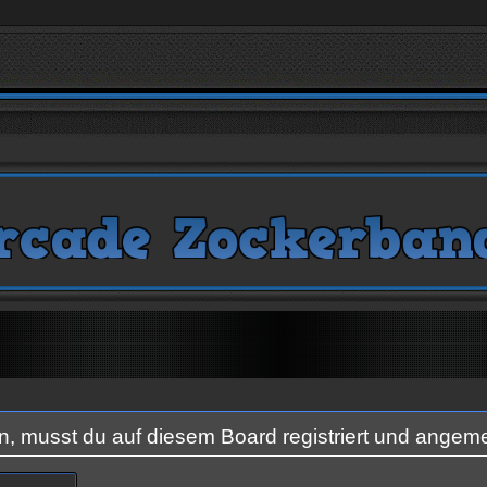
 musst du auf diesem Board registriert und angeme