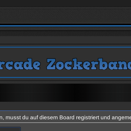
 musst du auf diesem Board registriert und angeme