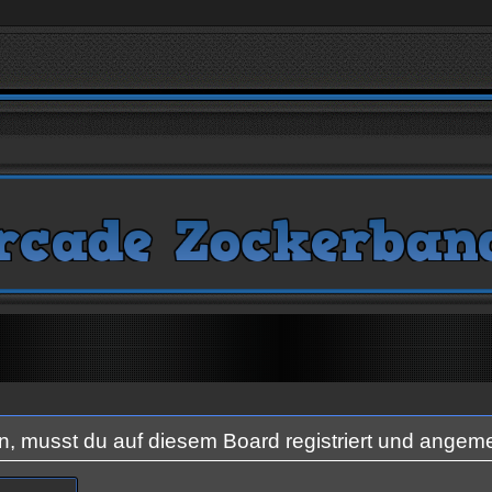
 musst du auf diesem Board registriert und angeme