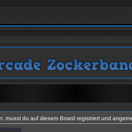
 musst du auf diesem Board registriert und angeme