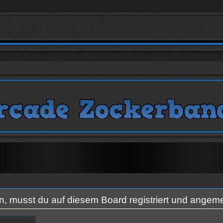
 musst du auf diesem Board registriert und angeme