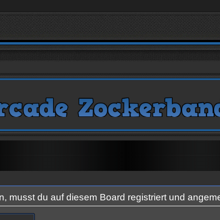
 musst du auf diesem Board registriert und angeme