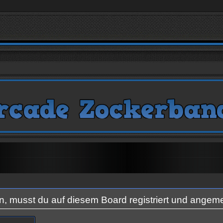
 musst du auf diesem Board registriert und angeme