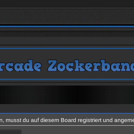
 musst du auf diesem Board registriert und angeme